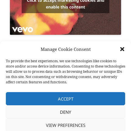
Click to accept marketing cookies and
enable this content
Een voorbeeld van een cover die misschien wel
Manage Cookie Consent
interessanter is dan het orgineel is
All Along The
Watchtower
. Dit nummer, dat is geschreven en
To provide the best experiences, we use technologies like cookies to
uitgebracht door
Bob Dylan
, is immers op
store and/or access device information. Consenting to these technologies
will allow us to process data such as browsing behavior or unique IDs
indrukwekkende wijze aan de vergetelheid ontrukt
on this site. Not consenting or withdrawing consent, may adversely
door
Jimi Hendrix
. Maar zelfs hier knaagt de twijfel.
affect certain features and functions.
Zouden we er ook zo over denken als
Hendrix
niet
de status van ongenaakbare superheld zou hebben
ACCEPT
bereikt?…
Read the rest
DENY
Posted
Categories
2011-11-04
Dutch
VIEW PREFERENCES
on