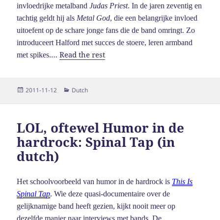
invloedrijke metalband
Judas Priest
. In de jaren zeventig en
tachtig geldt hij als
Metal God
, die een belangrijke invloed
uitoefent op de schare jonge fans die de band omringt. Zo
introduceert Halford met succes de stoere, leren armband
…
Read the rest
met spikes.
Posted
Categories
2011-11-12
Dutch
on
LOL, oftewel Humor in de
hardrock: Spinal Tap (in
dutch)
Het schoolvoorbeeld van humor in de hardrock is
This Is
Spinal Tap
. Wie deze quasi-documentaire over de
gelijknamige band heeft gezien, kijkt nooit meer op
dezelfde manier naar interviews met bands. De