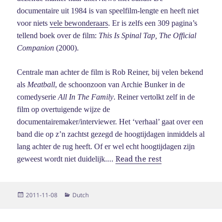
documentaire uit 1984 is van speelfilm-lengte en heeft niet
voor niets
vele bewonderaars
. Er is zelfs een 309 pagina’s
tellend boek over de film:
This Is Spinal Tap, The Official
Companion
(2000).
Centrale man achter de film is Rob Reiner, bij velen bekend
als
Meatball
, de schoonzoon van Archie Bunker in de
comedyserie
All In The Family
. Reiner vertolkt zelf in de
film op overtuigende wijze de
documentairemaker/interviewer. Het ‘verhaal’ gaat over een
band die op z’n zachtst gezegd de hoogtijdagen inmiddels al
lang achter de rug heeft. Of er wel echt hoogtijdagen zijn
…
Read the rest
geweest wordt niet duidelijk.
Posted
Categories
2011-11-08
Dutch
on