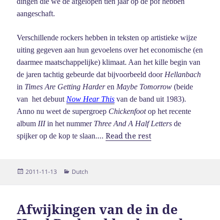
dingen die we de afgelopen tien jaar op de pof hebben
aangeschaft.
Verschillende rockers hebben in teksten op artistieke wijze
uiting gegeven aan hun gevoelens over het economische (en
daarmee maatschappelijke) klimaat. Aan het kille begin van
de jaren tachtig gebeurde dat bijvoorbeeld door
Hellanbach
in
Times Are Getting Harder
en
Maybe Tomorrow
(beide
van het debuut
Now Hear This
van de band uit 1983).
Anno nu weet de supergroep
Chickenfoot
op het recente
album
III
in het nummer
Three And A Half Letters
de
…
Read the rest
spijker op de kop te slaan.
Posted
Categories
2011-11-13
Dutch
on
Afwijkingen van de in de